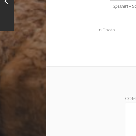
Spessart – 
In
Photo
COM